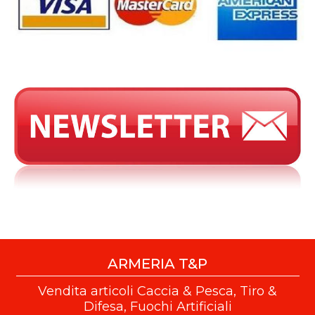
ARMERIA T&P
Vendita articoli Caccia & Pesca, Tiro &
Difesa, Fuochi Artificiali