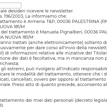
uale desideri ricevere le newsletter.
lgs. 196/2003, La informiamo che:
l trattamento è Armeria T&P, 00036 PALESTRINA (RM
UOVA 181/M
e del trattamento è Manuela Pignalberi, 00036 P
NA NUOVA 181/M
aranno trattati (anche elettronicamente) soltanto da
lusivamente per dare corso all'invio della newslette
) di informazioni relative alle iniziative del Titolar
zione dei dati è facoltativa, ma in mancanza non
richiesta;
 gli estremi, può rivolgersi all'indicato responsabi
ificare le modalità del trattamento, ottenere che i d
icati, cancellati, ovvero per opporsi al trattamento 
teriale. Preso atto di quanto precede, acconsento a
rattamento dei miei dati personali (decreto legisla
3)