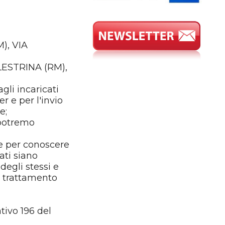
), VIA
ALESTRINA (RM),
gli incaricati
r e per l'invio
e;
 potremo
le per conoscere
ati siano
degli stessi e
l trattamento
tivo 196 del