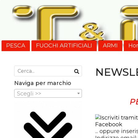
PESCA
FUOCHI ARTIFICIALI
ARMI
Ho
Nuovi Arrivi
SPEDIZIONI
NEWSL
Naviga per marchio
Scegli >>
P
... oppure inseris
Indirizzo email: