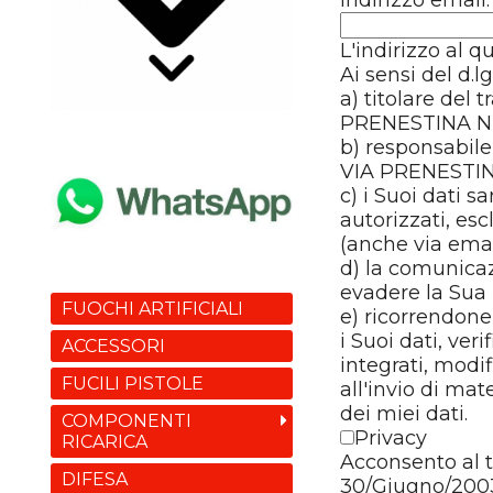
L'indirizzo al q
Ai sensi del d.
a) titolare de
PRENESTINA N
b) responsabil
VIA PRENESTI
c) i Suoi dati s
autorizzati, esc
(anche via email
d) la comunica
evadere la Sua 
FUOCHI ARTIFICIALI
e) ricorrendone
i Suoi dati, ver
ACCESSORI
integrati, modif
FUCILI PISTOLE
all'invio di ma
dei miei dati.
COMPONENTI
Privacy
RICARICA
Acconsento al t
DIFESA
30/Giugno/200