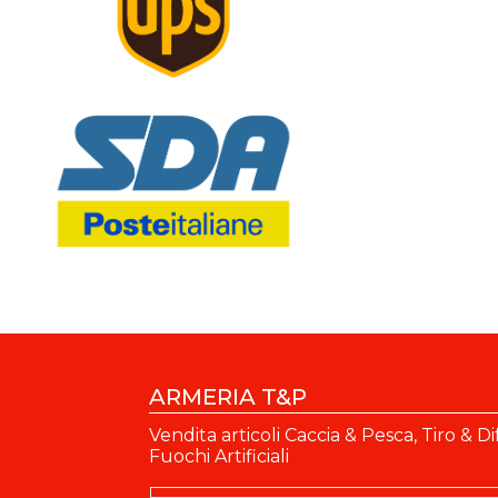
ARMERIA T&P
Vendita articoli Caccia & Pesca, Tiro & Di
Fuochi Artificiali