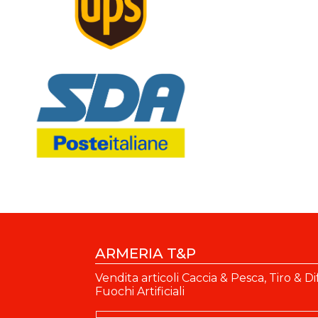
ARMERIA T&P
Vendita articoli Caccia & Pesca, Tiro & Di
Fuochi Artificiali