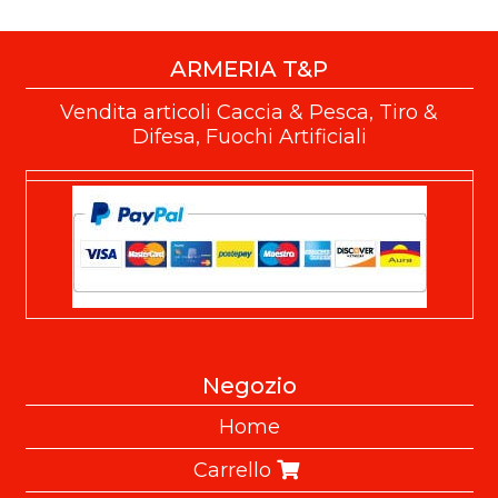
ARMERIA T&P
Vendita articoli Caccia & Pesca, Tiro &
Difesa, Fuochi Artificiali
Negozio
Home
Carrello