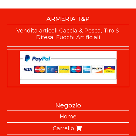
ARMERIA T&P
Vendita articoli Caccia & Pesca, Tiro &
Difesa, Fuochi Artificiali
Negozio
Home
Carrello