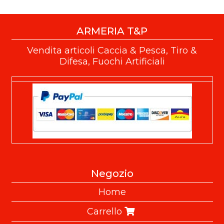
ARMERIA T&P
Vendita articoli Caccia & Pesca, Tiro &
Difesa, Fuochi Artificiali
Negozio
Home
Carrello