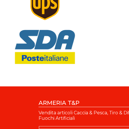
ARMERIA T&P
Vendita articoli Caccia & Pesca, Tiro & Di
Fuochi Artificiali