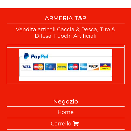
ARMERIA T&P
Vendita articoli Caccia & Pesca, Tiro &
Difesa, Fuochi Artificiali
Negozio
Home
Carrello