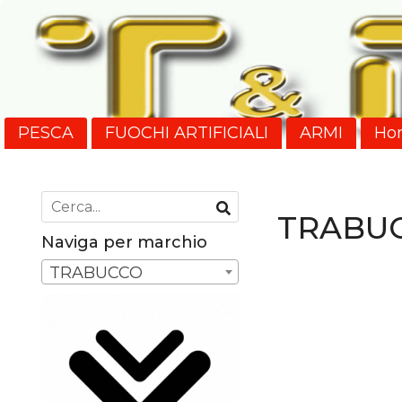
PESCA
FUOCHI ARTIFICIALI
ARMI
Ho
Nuovi Arrivi
SPEDIZIONI
TRABU
Naviga per marchio
TRABUCCO