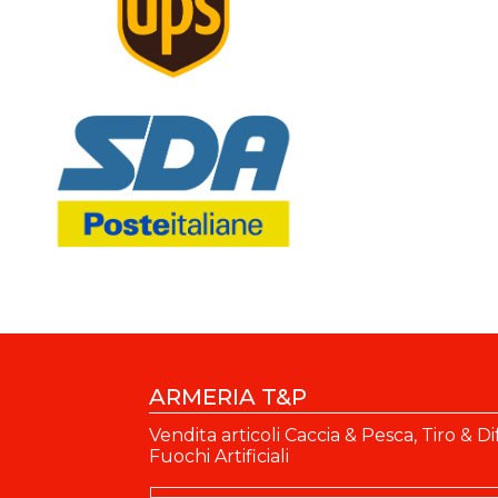
ARMERIA T&P
Vendita articoli Caccia & Pesca, Tiro & Di
Fuochi Artificiali