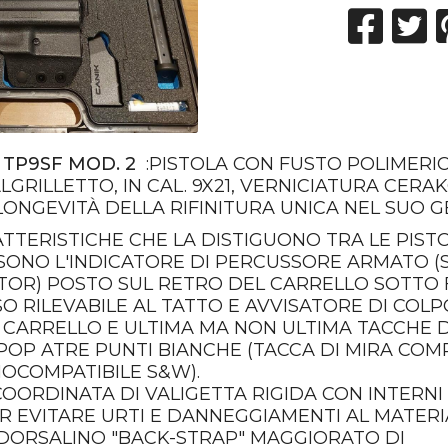
A
TP9SF MOD. 2
:PISTOLA CON FUSTO POLIMERI
 ALGRILLETTO, IN CAL. 9X21, VERNICIATURA CER
LONGEVITÀ DELLA RIFINITURA UNICA NEL SUO G
ATTERISTICHE CHE LA DISTIGUONO TRA LE PIS
SONO L'INDICATORE DI PERCUSSORE ARMATO (
TOR) POSTO SUL RETRO DEL CARRELLO SOTTO
O RILEVABILE AL TATTO E AVVISATORE DI CO
L CARRELLO E ULTIMA MA NON ULTIMA TACCHE 
IPOP ATRE PUNTI BIANCHE (TACCA DI MIRA COM
NOCOMPATIBILE S&W).
 COORDINATA DI VALIGETTA RIGIDA CON INTERN
R EVITARE URTI E DANNEGGIAMENTI AL MATERI
DORSALINO "BACK-STRAP" MAGGIORATO DI