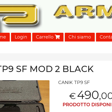
me
Login
Carrello
Chi siamo
Conta
TP9 SF MOD 2 BLACK
CANIK
TP9 SF
490
,0
€
PRODOTTO DISPONIB