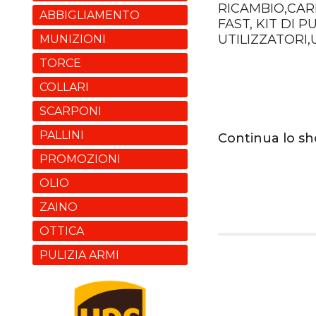
RICAMBIO,CAR
ABBIGLIAMENTO
FAST, KIT DI 
UTILIZZATORI
MUNIZIONI
TORCE
COLLARI
SCARPONI
PALLINI
Continua lo s
PROMOZIONI
OLIO
ZAINO
OTTICA
PULIZIA ARMI