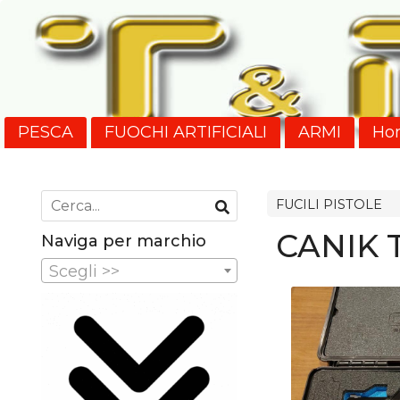
PESCA
FUOCHI ARTIFICIALI
ARMI
Ho
Nuovi Arrivi
SPEDIZIONI
FUCILI PISTOLE
CANIK 
Naviga per marchio
Scegli >>