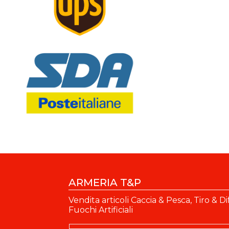
ARMERIA T&P
Vendita articoli Caccia & Pesca, Tiro & Di
Fuochi Artificiali