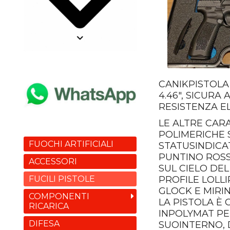
CANIKPISTOL
4.46", SICURA
RESISTENZA E
LE ALTRE CAR
POLIMERICHE 
FUOCHI ARTIFICIALI
STATUSINDICA
PUNTINO ROSS
ACCESSORI
SUL CIELO DE
PROFILE LOLL
FUCILI PISTOLE
GLOCK E MIRI
COMPONENTI
LA PISTOLA È
RICARICA
INPOLYMAT PE
DIFESA
SUOINTERNO, 