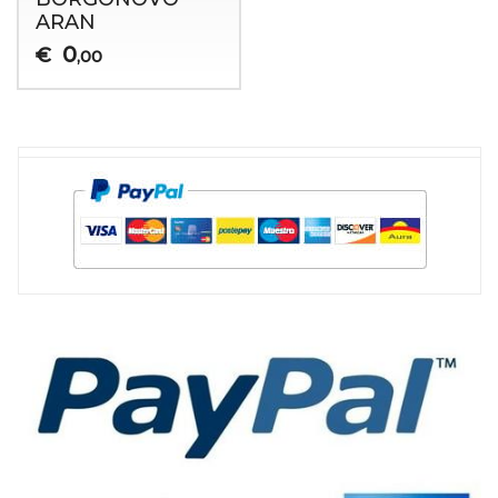
ARAN
0
€
,00